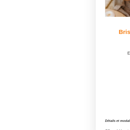
Bri
E
Détails et modali