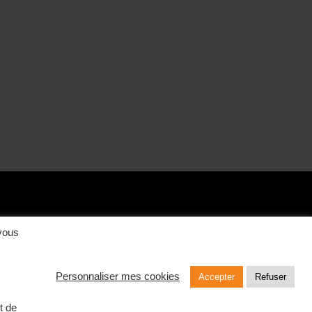
 vous
Personnaliser mes cookies
Accepter
Refuser
Mentions légales
Politique de confidentialité
t de