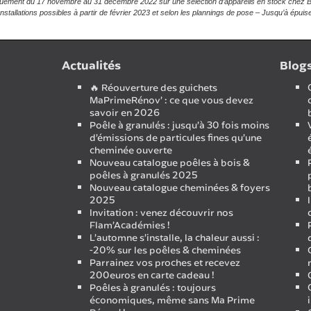
quement du 17 novembre au 31 décembre 2022 sur une sélection d’appareils en stock chez Bris
Installations possibles à partir de février 2023 et selon les plannings de pose – Jusqu’à épu
Actualités
Blog
🔥 Réouverture des guichets
MaPrimeRénov’ : ce que vous devez
savoir en 2026
Poêle à granulés : jusqu’à 30 fois moins
d’émissions de particules fines qu’une
cheminée ouverte
Nouveau catalogue poêles à bois &
poêles à granulés 2025
Nouveau catalogue cheminées & foyers
2025
Invitation : venez découvrir nos
Flam’Académies !
L’automne s’installe, la chaleur aussi :
-20% sur les poêles & cheminées
Parrainez vos proches et recevez
200euros en carte cadeau !
Poêles à granulés : toujours
économiques, même sans Ma Prime