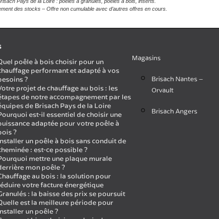
ach Pays de la Loire : poêles à granulés, poêles à bois, inserts.
isement des stocks – Offre non cumulable avec d’autres offres en cours.
s
Magasins
Quel poêle à bois choisir pour un
chauffage performant et adapté à vos
Brisach Nantes –
besoins ?
Votre projet de chauffage au bois : les
Orvault
étapes de notre accompagnement par les
équipes de Brisach Pays de la Loire
Brisach Angers
Pourquoi est-il essentiel de choisir une
puissance adaptée pour votre poêle à
bois ?
Installer un poêle à bois sans conduit de
cheminée : est-ce possible ?
Pourquoi mettre une plaque murale
derrière mon poêle ?
Chauffage au bois : la solution pour
réduire votre facture énergétique
Granulés : la baisse des prix se poursuit
Quelle est la meilleure période pour
installer un poêle ?