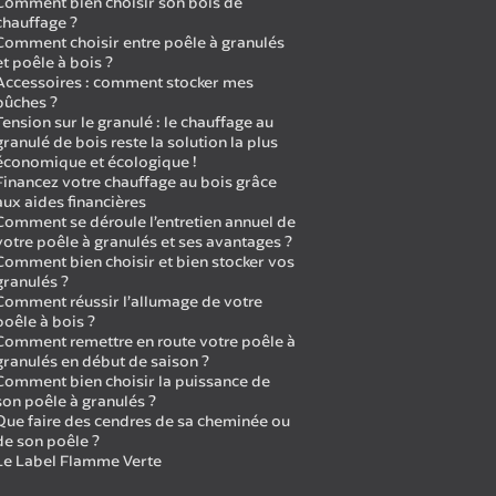
Comment bien choisir son bois de
chauffage ?
Comment choisir entre poêle à granulés
et poêle à bois ?
Accessoires : comment stocker mes
bûches ?
Tension sur le granulé : le chauffage au
granulé de bois reste la solution la plus
économique et écologique !
Financez votre chauffage au bois grâce
aux aides financières
Comment se déroule l’entretien annuel de
votre poêle à granulés et ses avantages ?
Comment bien choisir et bien stocker vos
granulés ?
Comment réussir l’allumage de votre
poêle à bois ?
Comment remettre en route votre poêle à
granulés en début de saison ?
Comment bien choisir la puissance de
son poêle à granulés ?
Que faire des cendres de sa cheminée ou
de son poêle ?
Le Label Flamme Verte