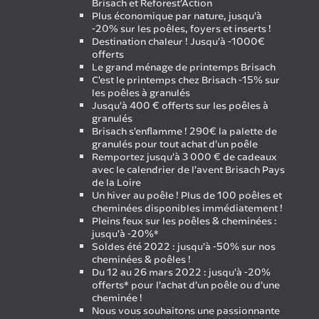
Brisach et Reforest’Action
Plus économique par nature, jusqu’à
-20% sur les poêles, foyers et inserts !
Destination chaleur ! Jusqu’à -1000€
offerts
Le grand ménage de printemps Brisach
C’est le printemps chez Brisach -15% sur
les poêles à granulés
Jusqu’à 400 € offerts sur les poêles à
granulés
Brisach s’enflamme ! 290€ la palette de
granulés pour tout achat d’un poêle
Remportez jusqu’à 3 000 € de cadeaux
avec le calendrier de l’avent Brisach Pays
de la Loire
Un hiver au poêle ! Plus de 100 poêles et
cheminées disponibles immédiatement !
Pleins feux sur les poêles & cheminées :
jusqu’à -20%*
Soldes été 2022 : jusqu’à -50% sur nos
cheminées & poêles !
Du 12 au 26 mars 2022 : jusqu’à -20%
offerts* pour l’achat d’un poêle ou d’une
cheminée !
Nous vous souhaitons une passionnante