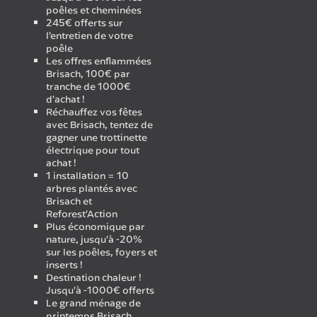
poêles et cheminées
245€ offerts sur
l’entretien de votre
poêle
Les offres enflammées
Brisach, 100€ par
tranche de 1000€
d’achat !
Réchauffez vos fêtes
avec Brisach, tentez de
gagner une trottinette
électrique pour tout
achat !
1 installation = 10
arbres plantés avec
Brisach et
Reforest’Action
Plus économique par
nature, jusqu’à -20%
sur les poêles, foyers et
inserts !
Destination chaleur !
Jusqu’à -1000€ offerts
Le grand ménage de
printemps Brisach