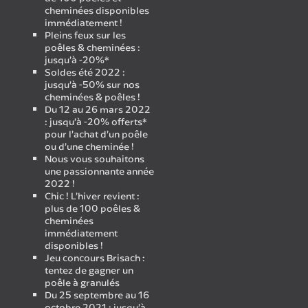
cheminées disponibles
immédiatement !
Pleins feux sur les
poêles & cheminées :
jusqu’à -20%*
Soldes été 2022 :
jusqu’à -50% sur nos
cheminées & poêles !
Du 12 au 26 mars 2022
: jusqu’à -20% offerts*
pour l’achat d’un poêle
ou d’une cheminée !
Nous vous souhaitons
une passionnante année
2022 !
Chic ! L’hiver revient :
plus de 100 poêles &
cheminées
immédiatement
disponibles !
Jeu concours Brisach :
tentez de gagner un
poêle à granulés
Du 25 septembre au 16
octobre 2021 : jusqu’à