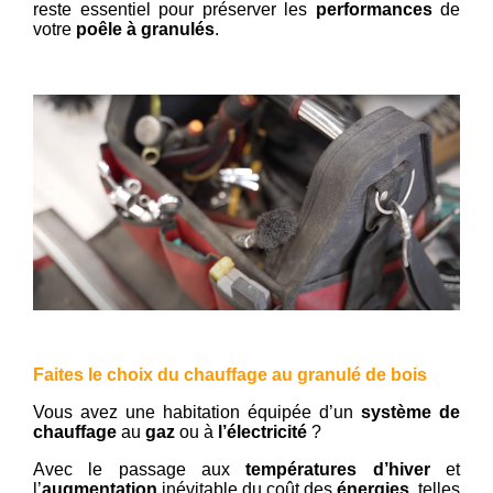
reste essentiel pour préserver les
performances
de
votre
poêle à granulés
.
Faites le choix du chauffage au granulé de bois
Vous avez une habitation équipée d’un
système de
chauffage
au
gaz
ou à
l’électricité
?
Avec le passage aux
températures d’hiver
et
l’
augmentation
inévitable du coût des
énergies,
telles