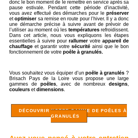
donc le bon moment de le remettre en service après sa
pause estivale. Pendant cette période d’inactivité,
vous avez effectué des démarches pour le
préserver
et
optimiser
sa remise en route pour l’hiver. Il y a donc
une démarche précise à suivre avant de prévoir de
l’utiliser au moment où les
températures
refroidissent.
Dans cet article, nous vous expliquons les étapes
essentielles à suivre pour
rallumer
votre
appareil de
chauffage
et garantir votre
sécurité
ainsi que le bon
fonctionnement de votre
poêle à granulés.
Vous souhaitez vous équiper d’un
poêle à granulés
?
Brisach Pays de la Loire vous propose une large
gammes de
poêles
, avec de nombreux
designs
,
couleurs
et
dimensions
.
DÉCOUVRIR NOTRE GAMME DE POÊLES À
GRANULÉS