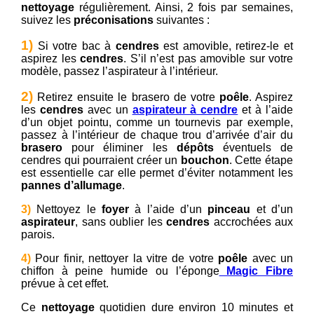
nettoyage
régulièrement. Ainsi, 2 fois par semaines,
suivez les
préconisations
suivantes :
1)
Si votre bac à
cendres
est amovible, retirez-le et
aspirez les
cendres
. S’il n’est pas amovible sur votre
modèle, passez l’aspirateur à l’intérieur.
2)
Retirez ensuite le brasero de votre
poêle
. Aspirez
les
cendres
avec un
aspirateur à cendre
et à l’aide
d’un objet pointu, comme un tournevis par exemple,
passez à l’intérieur de chaque trou d’arrivée d’air du
brasero
pour éliminer les
dépôts
éventuels de
cendres qui pourraient créer un
bouchon
. Cette étape
est essentielle car elle permet d’éviter notamment les
pannes
d’allumage
.
3)
Nettoyez le
foyer
à l’aide d’un
pinceau
et d’un
aspirateur
, sans oublier les
cendres
accrochées aux
parois.
4)
Pour finir, nettoyer la vitre de votre
poêle
avec un
chiffon à peine humide ou l’éponge
Magic Fibre
prévue à cet effet.
Ce
nettoyage
quotidien dure environ 10 minutes et