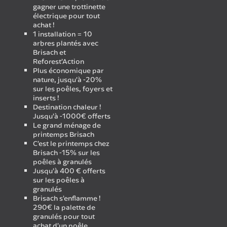
gagner une trottinette
électrique pour tout
achat !
1 installation = 10
arbres plantés avec
Brisach et
Reforest’Action
Plus économique par
nature, jusqu’à -20%
sur les poêles, foyers et
inserts !
Destination chaleur !
Jusqu’à -1000€ offerts
Le grand ménage de
printemps Brisach
C’est le printemps chez
Brisach -15% sur les
poêles à granulés
Jusqu’à 400 € offerts
sur les poêles à
granulés
Brisach s’enflamme !
290€ la palette de
granulés pour tout
achat d’un poêle