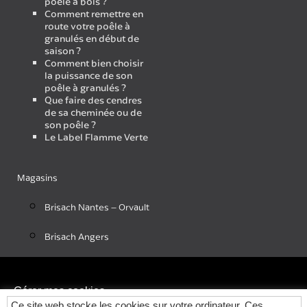
poêle à bois ?
Comment remettre en
route votre poêle à
granulés en début de
saison ?
Comment bien choisir
la puissance de son
poêle à granulés ?
Que faire des cendres
de sa cheminée ou de
son poêle ?
Le Label Flamme Verte
Magasins
Brisach Nantes – Orvault
Brisach Angers
Gérer mes cookies
Ce site web stocke les cookies sur votre ordinateur. Ces