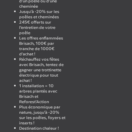
d’un poêle ou d’une
cheminée
Jusqu’à -20% sur les
poêles et cheminées
245€ offerts sur
l’entretien de votre
poêle
Les offres enflammées
Brisach, 100€ par
tranche de 1000€
d’achat !
Réchauffez vos fêtes
avec Brisach, tentez de
gagner une trottinette
électrique pour tout
achat !
1 installation = 10
arbres plantés avec
Brisach et
Reforest’Action
Plus économique par
nature, jusqu’à -20%
sur les poêles, foyers et
inserts !
Destination chaleur !