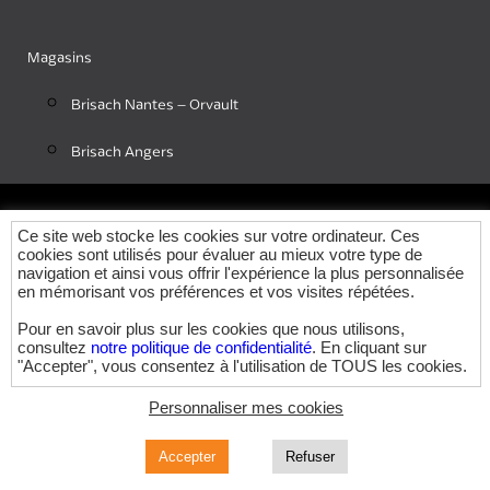
Magasins
Brisach Nantes – Orvault
Brisach Angers
Ce site web stocke les cookies sur votre ordinateur. Ces
Gérer mes cookies
cookies sont utilisés pour évaluer au mieux votre type de
navigation et ainsi vous offrir l'expérience la plus personnalisée
en mémorisant vos préférences et vos visites répétées.
Pour en savoir plus sur les cookies que nous utilisons,
consultez
notre politique de confidentialité
. En cliquant sur
© 2023 brisach-pdl.com
"Accepter", vous consentez à l'utilisation de TOUS les cookies.
Mentions légales
Si vous refusez l'utilisation des cookies, vos informations ne
Personnaliser mes cookies
seront pas suivies lors de votre visite sur ce site. Un seul
Politique de confidentialité
cookie sera tout de même utilisé dans votre navigateur afin de
Accepter
Refuser
se souvenir de ne pas suivre vos préférences.